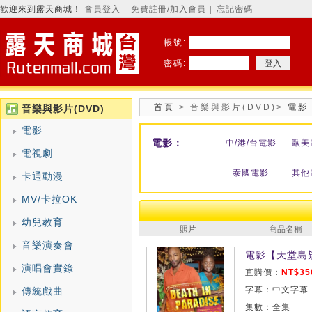
歡迎來到露天商城！
會員登入
免費註冊/加入會員
忘記密碼
│
│
帳號:
密碼:
首頁
>
音樂與影片(DVD)
>
電影
音樂與影片(DVD)
電影
電影：
中/港/台電影
歐美
電視劇
泰國電影
其他
卡通動漫
MV/卡拉OK
幼兒教育
照片
商品名稱
音樂演奏會
電影【天堂島疑
演唱會實錄
直購價：
NT$35
字幕：中文字幕
傳統戲曲
集數：全集