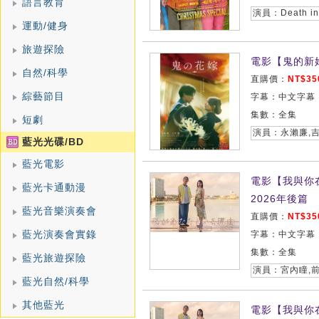
語言教育
運動/健身
旅遊探險
電影【鬼的新娘
自然/科學
直購價：
NT$35
綜藝節目
字幕：中文字幕
集數：全集
短劇
演員：永瀨廉,
藍光光碟/BD
藍光電影
電影【我與你
藍光卡通動漫
2026年後篇
藍光音樂演奏會
直購價：
NT$35
藍光演奏會實錄
字幕：中文字幕
集數：全集
藍光旅遊探險
藍光自然/科學
其他藍光
電影【我與你