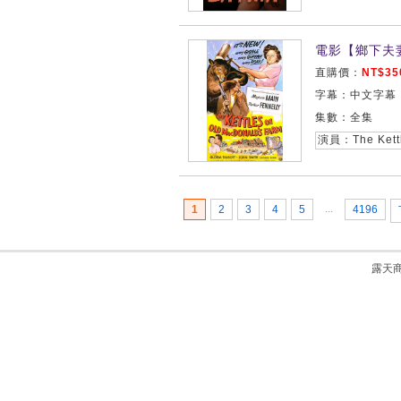
電影【鄉下夫妻
直購價：
NT$35
字幕：中文字幕
集數：全集
...
1
2
3
4
5
4196
露天商