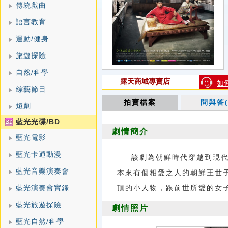
傳統戲曲
語言教育
運動/健身
旅遊探險
自然/科學
露天商城專賣店
如
綜藝節目
拍賣檔案
問與答(
短劇
藍光光碟/BD
劇情簡介
藍光電影
藍光卡通動漫
該劇為朝鮮時代穿越到現代
藍光音樂演奏會
本來有個相愛之人的朝鮮王世
藍光演奏會實錄
頂的小人物，跟前世所愛的女
藍光旅遊探險
劇情照片
藍光自然/科學