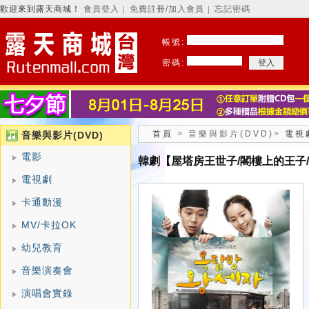
歡迎來到露天商城！
會員登入
免費註冊/加入會員
忘記密碼
│
│
帳號:
密碼:
首頁
>
音樂與影片(DVD)
>
電視
音樂與影片(DVD)
電影
韓劇【屋塔房王世子/閣樓上的王子/
電視劇
卡通動漫
MV/卡拉OK
幼兒教育
音樂演奏會
演唱會實錄