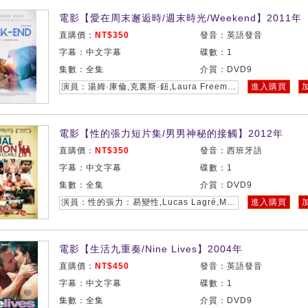
電影【愛在周末邂逅時/週末時光/Weekend】2011年
直購價：
NT$350
發音：英語發音
字幕：中文字幕
碟數：1
集數：全集
介質：DVD9
演員：湯姆·庫倫,克裏斯·鈕,Laura Freeman,Vauxhall Jermaine
進入購買
電影【性的張力短片集/男男神秘的接觸】2012年
直購價：
NT$350
發音：西班牙語
字幕：中文字幕
碟數：1
集數：全集
介質：DVD9
演員：性的張力：易變性,Lucas Lagré,Mario Verón,Guido Gastaldi
進入購買
電影【生活九重奏/Nine Lives】2004年
直購價：
NT$450
發音：英語發音
字幕：中文字幕
碟數：1
集數：全集
介質：DVD9