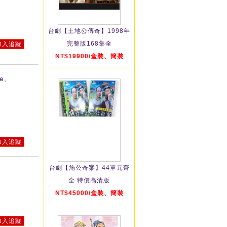
台劇【土地公傳奇】1998年
完整版168集全
加入追蹤
NT$19900/盒裝、簡裝
e,
加入追蹤
台劇【施公奇案】44單元齊
全 特價高清版
NT$45000/盒裝、簡裝
加入追蹤