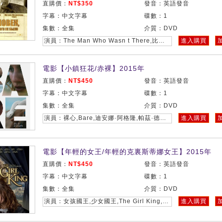
直購價：
NT$350
發音：英語發音
字幕：中文字幕
碟數：1
集數：全集
介質：DVD
演員：The Man Who Wasn t There,比利·鮑伯·松頓,弗蘭西斯·麥克多蒙德
進入購買
電影【小鎮狂花/赤裸】2015年
直購價：
NT$450
發音：英語發音
字幕：中文字幕
碟數：1
集數：全集
介質：DVD
演員：裸心,Bare,迪安娜·阿格隆,帕茲·德拉維爾塔,克裏斯·澤爾卡,路易莎·克勞瑟,加利·法梅爾,亞歷山德拉·羅舒
進入購買
電影【年輕的女王/年輕的克裏斯蒂娜女王】2015年
直購價：
NT$450
發音：英語發音
字幕：中文字幕
碟數：1
集數：全集
介質：DVD
演員：女孩國王,少女國王,The Girl King,瑪琳·布斯卡,莎拉·加頓,邁克爾·恩奎斯特,盧卡斯·布萊恩特,勞拉·布林,伊波利特·吉拉爾多,彼得·洛邁爾,弗朗索瓦·阿諾德,馬蒂娜·格德克,帕特裏克·波查,彼得·奧林,雅尼娜·伯曼,薩穆裏·埃德爾曼,艾米麗·坎努提拉
進入購買