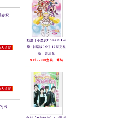
同志愛
動漫【小魔女DoReMi1-4
季+劇場版2全】17碟完整
加入追蹤
版、普清版
NT$2200/盒裝、簡裝
加入追蹤
場的男