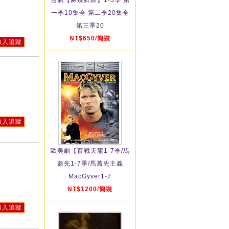
台劇【麻辣鮮師】1-3季 第
一季10集全 第二季20集全
第三季20
NT$650/簡裝
加入追蹤
加入追蹤
歐美劇【百戰天龍1-7季/馬
蓋先1-7季/馬蓋先主義
MacGyver1-7
NT$1200/簡裝
加入追蹤