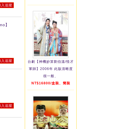
加入追蹤
no】
加入追蹤
台劇【神機妙算劉伯溫/怪才
軍師】2006年 此版清晰度
很一般、
NT$16800/盒裝、簡裝
加入追蹤