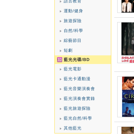
語言教育
運動/健身
旅遊探險
自然/科學
綜藝節目
短劇
藍光光碟/BD
藍光電影
藍光卡通動漫
藍光音樂演奏會
藍光演奏會實錄
藍光旅遊探險
藍光自然/科學
其他藍光