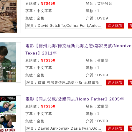
直購價：
NT$450
發音：英語發音
字幕：中文字幕
碟數：1
集數：全集
介質：DVD9
演員：David Sutcliffe,Celina Font,Antonio Sabato Jr,Jennifer Coolidge
進入購買
電影【德州北海/德克薩斯北海之戀/鄰家男孩/Noordze
Texas】2011年
直購價：
NT$350
發音：荷蘭語
字幕：中文字幕
碟數：1
集數：全集
介質：DVD9
演員：傑爾·弗勞裏佐恩,馬提亞斯·瓦格爾斯
進入購買
電影【同志父親/父親同志/Homo Father】2005年
直購價：
NT$350
發音：波蘭語
字幕：中文字幕
碟數：1
集數：全集
介質：DVD9
演員：Dawid Antkowiak,Daria Iwan,Goria Korneluk,Bodo Kox
進入購買