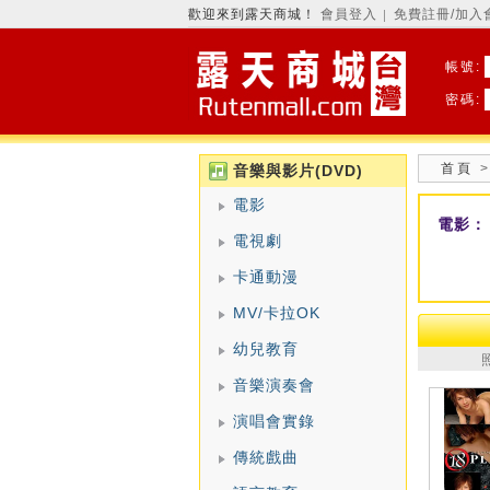
歡迎來到露天商城！
會員登入
免費註冊/加入
│
帳號:
密碼:
首頁
音樂與影片(DVD)
電影
電影：
電視劇
卡通動漫
MV/卡拉OK
幼兒教育
音樂演奏會
演唱會實錄
傳統戲曲