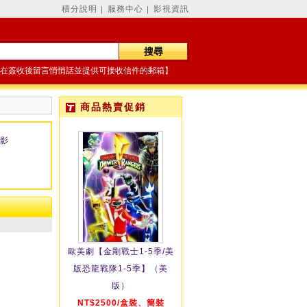
積分說明
服務中心
影視資訊
│
│
在簽收後留言悄悄話並提供可接收信件的郵箱】
商品熱賣促銷
影
歐美劇【金剛戰士1-5季/美
版恐龍戰隊1-5季】（美
版）
NT$2500/盒裝、簡裝