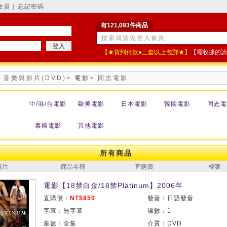
會員
忘記密碼
│
有121,093件商品
【★貨到付款●三套以上包郵★】
【需收據的請
>
音樂與影片(DVD)
>
電影
>
同志電影
中/港/台電影
歐美電影
日本電影
韓國電影
同志電
泰國電影
其他電影
所有商品
照片
商品名稱
直購價
檔案
電影【18禁白金/18禁Platinum】2006年
直購價：
NT$850
發音：日語發音
字幕：無字幕
碟數：1
集數：全集
介質：DVD