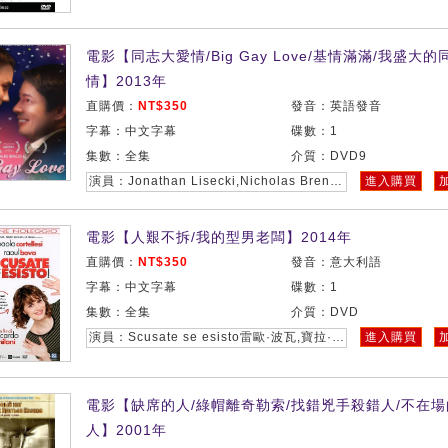
電影【同志大愛情/Big Gay Love/基情滿滿/我盛大的
情】2013年
直購價：
NT$350
發音：英語發音
字幕：中文字幕
碟數：1
集數：全集
介質：DVD9
演員：Jonathan Lisecki,Nicholas Brendon,Todd Stroik
進入購買
電影【人艱不拆/我的型男老闆】2014年
直購價：
NT$350
發音：意大利語
字幕：中文字幕
碟數：1
集數：全集
介質：DVD
演員：Scusate se esisto雷歐·波瓦,寶拉·柯特萊西,馬可·波西,Corrado Fortuna,埃尼奧·凡塔斯蒂奇尼
進入購買
電影【缺席的人/綠帽離奇勒索/找錯兇手殺錯人/不在
人】2001年