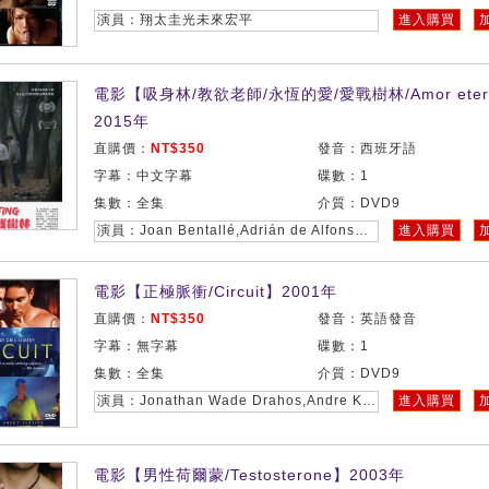
演員：翔太圭光未來宏平
進入購買
電影【吸身林/教欲老師/永恆的愛/愛戰樹林/Amor eter
2015年
直購價：
NT$350
發音：西班牙語
字幕：中文字幕
碟數：1
集數：全集
介質：DVD9
演員：Joan Bentallé,Adrián de Alfonso,Joana Mallol
進入購買
電影【正極脈衝/Circuit】2001年
直購價：
NT$350
發音：英語發音
字幕：無字幕
碟數：1
集數：全集
介質：DVD9
演員：Jonathan Wade Drahos,Andre Khabbazi,Brian Lane Green
進入購買
電影【男性荷爾蒙/Testosterone】2003年