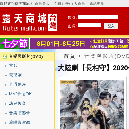
歡迎來到露天商城！
會員登入
免費註冊/加入會員
忘記密碼
│
│
帳號:
密碼:
首頁
>
音樂與影片(DVD
音樂與影片(DVD)
電影
大陸劇【長相守】2020
電視劇
卡通動漫
MV/卡拉OK
幼兒教育
音樂演奏會
演唱會實錄