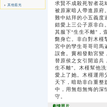
求賢不成殺死智者花
其他藍光
被原家暗人帶進原府
難中結拜的小五義度
錯愛上三公子原非白
其服下“生生不離”
斃身亡。非白對木槿
宮中的孿生哥哥司馬
誤會。竇相發動宮變
替原侯之女引開追兵
生不離”。木槿幫他
愛上了她。木槿運用
天下，暗助非白重整
中，用無怨無悔的深
守。
劇情照片