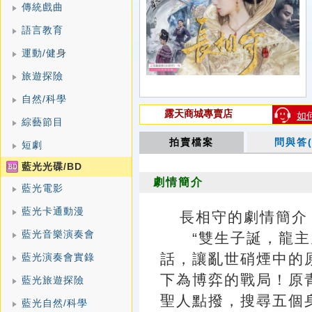
傳統戲曲
語言教育
運動/健身
旅遊探險
自然/科學
露天商城專賣店
如
綜藝節目
拍賣檔案
問與答(
短劇
藍光光碟/BD
劇情簡介
藍光電影
藍光卡通動漫
長相守的劇情簡介 · · 
藍光音樂演奏會
“雙生子誕，龍主九
話，讓亂世硝煙中的
藍光演奏會實錄
下為博弈的戰局！原
藍光旅遊探險
聖人點撥，搜尋五個
藍光自然/科學