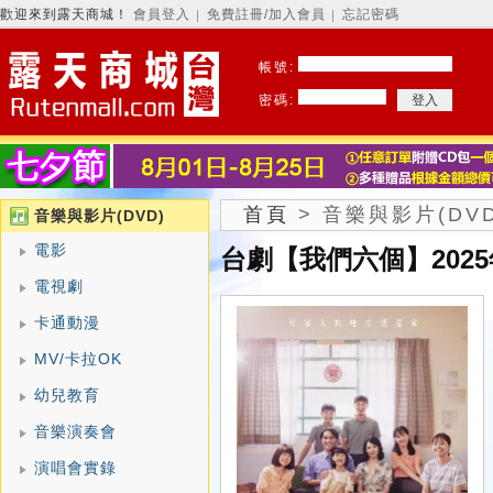
歡迎來到露天商城！
會員登入
免費註冊/加入會員
忘記密碼
│
│
帳號:
密碼:
首頁
>
音樂與影片(DVD
音樂與影片(DVD)
電影
台劇【我們六個】2025
電視劇
卡通動漫
MV/卡拉OK
幼兒教育
音樂演奏會
演唱會實錄