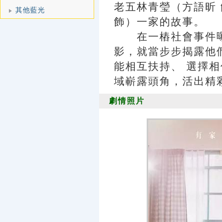
老五林青瑩（方語昕
其他藍光
飾）一家的故事。
在一樁社會事件曝
影，就當步步揭露他
能相互扶持、 選擇
域嶄露頭角，活出精
劇情照片