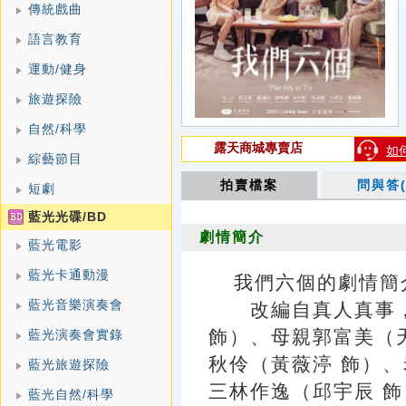
傳統戲曲
語言教育
運動/健身
旅遊探險
自然/科學
露天商城專賣店
如
綜藝節目
拍賣檔案
問與答(
短劇
藍光光碟/BD
劇情簡介
藍光電影
藍光卡通動漫
我們六個的劇情簡介 · 
藍光音樂演奏會
改編自真人真事，
飾）、母親郭富美（
藍光演奏會實錄
秋伶（黃薇渟 飾）、
藍光旅遊探險
三林作逸（邱宇辰 飾
藍光自然/科學