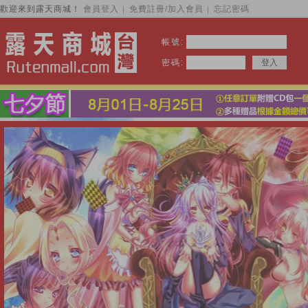
歡迎來到露天商城！
會員登入
免費註冊/加入會員
忘記密碼
│
│
帳號:
密碼: