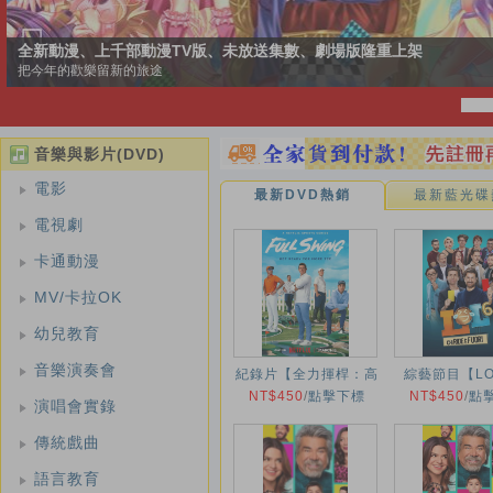
TV版、未放送集數、劇場版隆重上架
音樂與影片(DVD)
電影
最新DVD熱銷
最新藍光碟
電視劇
卡通動漫
MV/卡拉OK
幼兒教育
音樂演奏會
紀錄片【全力揮桿：高
綜藝節目【LOL
爾夫大滿貫之路第四
NT$450
/
點擊下標
ride è fuori
NT$450
/
點
演唱會實錄
季/Full Swing】2026
年
傳統戲曲
語言教育