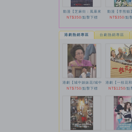
動漫【芝麻街：風暴來
動漫【李熊貓】
NT$350
襲】2024年
/
點擊下標
NT$350
年
/
點
港劇熱銷專區
台劇熱銷專區
港劇【城中姊妹花/城中
港劇【一枝花和
NT$750
姐妹花】1993年
/
點擊下標
NT$1250
外傳/花和尚
/
點
1997年