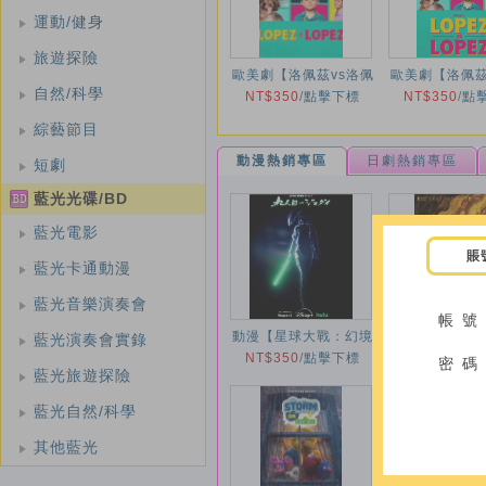
運動/健身
旅遊探險
歐美劇【洛佩茲vs洛佩
歐美劇【洛佩
自然/科學
茲第三季/Lopez vs
NT$350
/
點擊下標
NT$350
六季/Lopez
/
點
Lopez】2024年
Lopez】20
綜藝節目
動漫熱銷專區
日劇熱銷專區
短劇
藍光光碟/BD
藍光電影
賬
藍光卡通動漫
藍光音樂演奏會
帳 號
動漫【星球大戰：幻境
動漫【燃比娃】
藍光演奏會實錄
第九位絕地武士/星球大
NT$350
/
點擊下標
NT$350
年
/
點
密 碼
藍光旅遊探險
戰：幻境第九個絕地武
士】2026年
藍光自然/科學
其他藍光