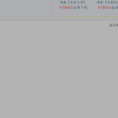
港劇【非份之罪】
港劇【夫妻的
NT$850
2026年
/
點擊下標
NT$850
2026年
/
點
露天商