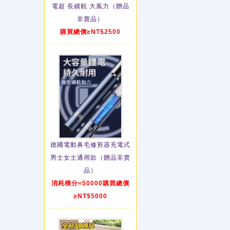
電超 長續航 大風力（贈品
非賣品）
購買總價≥NT$2500
德國電動鼻毛修剪器充電式
男士女士通用款（贈品非賣
品）
消耗積分=50000購買總價
≥NT$5000