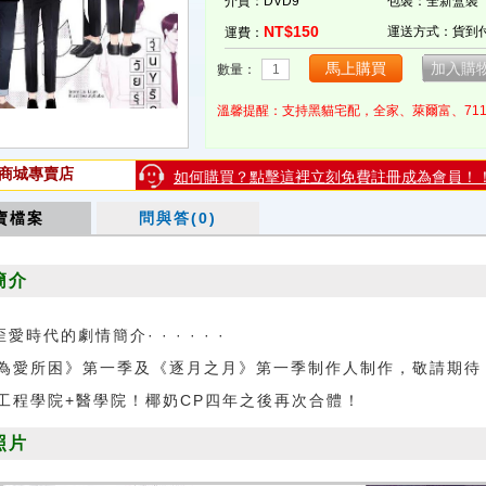
介質：DVD9
包裝：全新盒裝
NT$150
運送方式：貨到
運費：
數量：
溫馨提醒：支持黑貓宅配，全家、萊爾富、71
商城專賣店
如何購買？點擊這裡立刻免費註冊成為會員！
賣檔案
問與答(0)
簡介
歪愛時代的劇情簡介· · · · · ·
為愛所困》第一季及《逐月之月》第一季制作人制作，敬請期待
工程學院+醫學院！椰奶CP四年之後再次合體！
照片