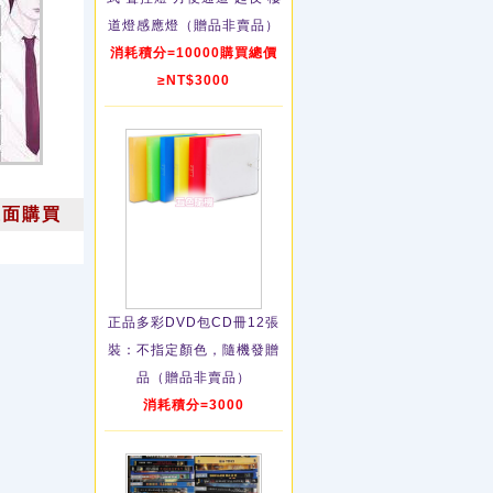
道燈感應燈（贈品非賣品）
消耗積分=10000購買總價
≥NT$3000
上面購買
正品多彩DVD包CD冊12張
裝：不指定顏色，隨機發贈
品（贈品非賣品）
消耗積分=3000