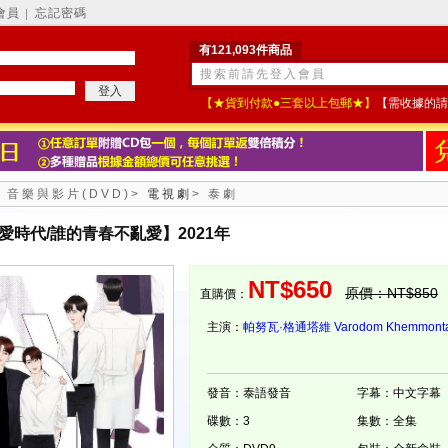
會員
忘記密碼
│
有121,093件商品
【★貨到付款●三套以上包郵★】
【需收據的請
>
音樂與影片(DVD)
>
電視劇
>
泰劇
愛時代/誰的青春不亂愛】2021年
NT$650
原價：NT$850
直購價：
主演：
帕努瓦·格通塔維
Varodom Khemmont
發音：泰語發音
字幕：中文字幕
碟數：3
集數：全集