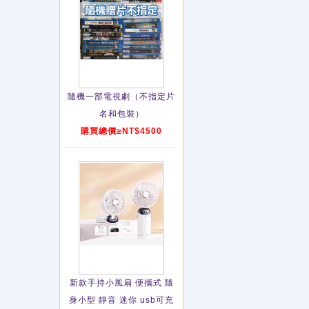
隨機一部電視劇（不指定片
名和包裝）
購買總價≥NT$4500
新款手持小風扇 便攜式 隨
身小型 靜音 迷你 usb可充