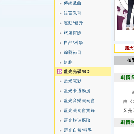
傳統戲曲
語言教育
運動/健身
旅遊探險
自然/科學
露天
綜藝節目
拍
短劇
藍光光碟/BD
劇情
藍光電影
藍光卡通動漫
藍光音樂演奏會
由《
藍光演奏會實錄
又是
藍光旅遊探險
劇情
藍光自然/科學