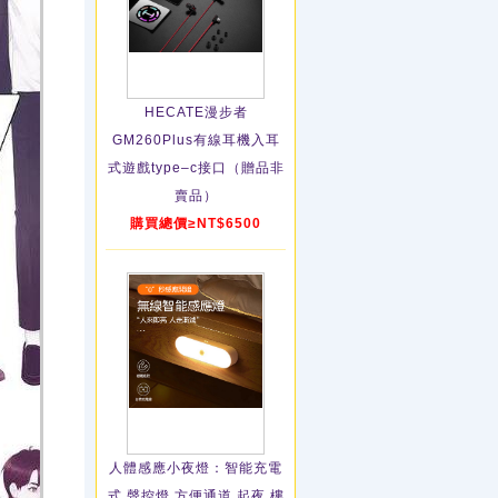
HECATE漫步者
GM260Plus有線耳機入耳
式遊戲type–c接口（贈品非
賣品）
購買總價≥NT$6500
人體感應小夜燈：智能充電
式 聲控燈 方便通道 起夜 樓