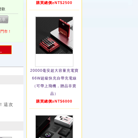
購買總價≥NT$2500
付款
1門市！
！
20000毫安超大容量充電寶
66W超級快充自帶充電線
（可帶上飛機，贈品非賣
品）
購買總價≥NT$6000
！這次