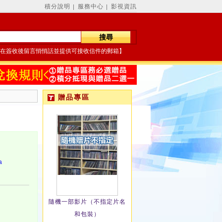
積分說明
服務中心
影視資訊
│
│
在簽收後留言悄悄話並提供可接收信件的郵箱】
贈品專區
a
隨機一部影片（不指定片名
和包裝）