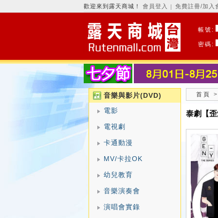
歡迎來到露天商城！
會員登入
免費註冊/加入
│
帳號:
密碼:
首頁
音樂與影片(DVD)
電影
泰劇【歪
電視劇
卡通動漫
MV/卡拉OK
幼兒教育
音樂演奏會
演唱會實錄