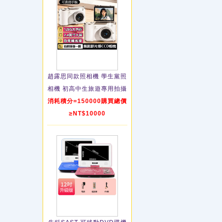
趙露思同款照相機 學生黨照
相機 初高中生旅遊專用拍攝
消耗積分=150000購買總價
≥NT$10000