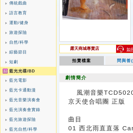
傳統戲曲
語言教育
運動/健身
旅遊探險
自然/科學
露天商城專賣店
如
綜藝節目
拍賣檔案
問與答(
短劇
藍光光碟/BD
劇情簡介
藍光電影
藍光卡通動漫
風潮音樂TCD50
藍光音樂演奏會
京天使合唱團 正版
藍光演奏會實錄
曲目
藍光旅遊探險
01 西北雨直直落 Carp\
藍光自然/科學