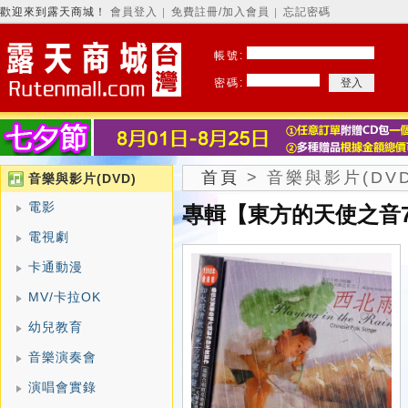
歡迎來到露天商城！
會員登入
免費註冊/加入會員
忘記密碼
│
│
帳號:
密碼:
首頁
>
音樂與影片(DVD
音樂與影片(DVD)
電影
專輯【東方的天使之音7
電視劇
卡通動漫
MV/卡拉OK
幼兒教育
音樂演奏會
演唱會實錄