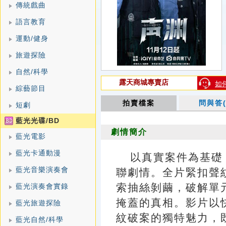
傳統戲曲
語言教育
運動/健身
旅遊探險
自然/科學
露天商城專賣店
如
綜藝節目
拍賣檔案
問與答(
短劇
藍光光碟/BD
劇情簡介
藍光電影
藍光卡通動漫
以真實案件為基礎
藍光音樂演奏會
聯劇情。全片緊扣聲
索抽絲剝繭，破解單
藍光演奏會實錄
掩蓋的真相。影片以
藍光旅遊探險
紋破案的獨特魅力，
藍光自然/科學