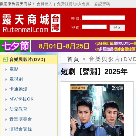
歡迎來到露天商城！
會員登入
免費註冊/加入會員
忘記密碼
│
│
帳號:
密碼:
首頁
>
音樂與影片(DVD
音樂與影片(DVD)
電影
短劇【聲淵】2025年
電視劇
卡通動漫
MV/卡拉OK
幼兒教育
音樂演奏會
演唱會實錄