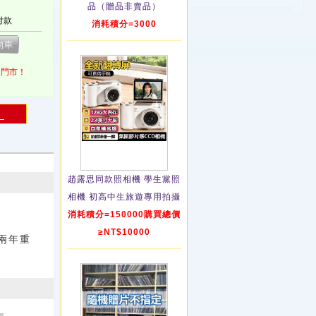
品（贈品非賣品）
付款
消耗積分=3000
1門市！
！
趙露思同款照相機 學生黨照
相機 初高中生旅遊專用拍攝
消耗積分=150000購買總價
≥NT$10000
兩年重