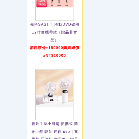
先科SAST 可移動DVD碟機
12吋便攜帶款（贈品非賣
品）
消耗積分=150000購買總價
≥NT$10000
新款手持小風扇 便攜式 隨
身小型 靜音 迷你 usb可充