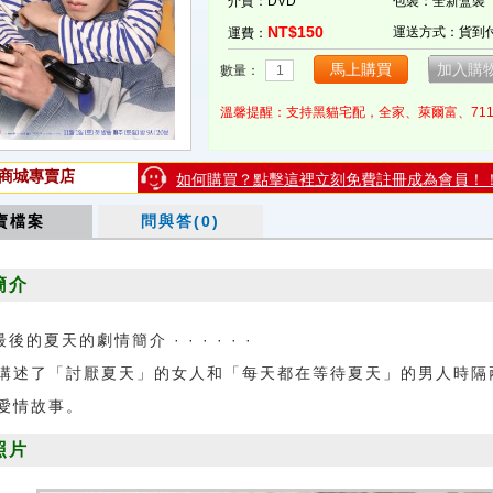
介質：DVD
包裝：全新盒裝
NT$150
運送方式：貨到
運費：
數量：
溫馨提醒：支持黑貓宅配，全家、萊爾富、71
商城專賣店
如何購買？點擊這裡立刻免費註冊成為會員！
賣檔案
問與答(0)
簡介
最後的夏天的劇情簡介 · · · · · ·
了「討厭夏天」的女人和「每天都在等待夏天」的男人時隔
愛情故事。
照片