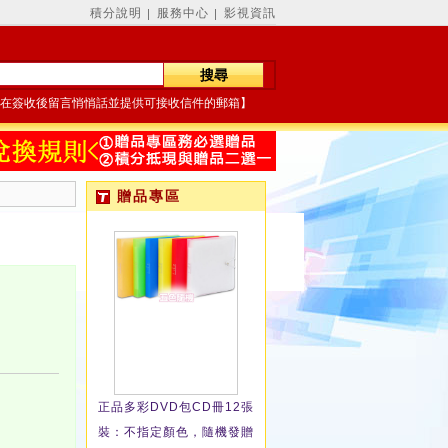
積分說明
服務中心
影視資訊
│
│
在簽收後留言悄悄話並提供可接收信件的郵箱】
贈品專區
正品多彩DVD包CD冊12張
裝：不指定顏色，隨機發贈