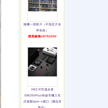
隨機一部影片（不指定片名
和包裝）
購買總價≥NT$2500
HECATE漫步者
GM260Plus有線耳機入耳
式遊戲type–c接口（贈品非
賣品）