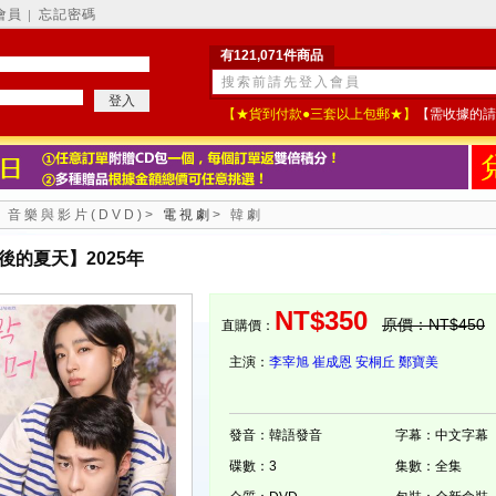
會員
忘記密碼
│
有121,071件商品
【★貨到付款●三套以上包郵★】
【需收據的請
>
音樂與影片(DVD)
>
電視劇
>
韓劇
後的夏天】2025年
NT$350
原價：NT$450
直購價：
主演：
李宰旭
崔成恩
安桐丘
鄭寶美
發音：韓語發音
字幕：中文字幕
碟數：3
集數：全集