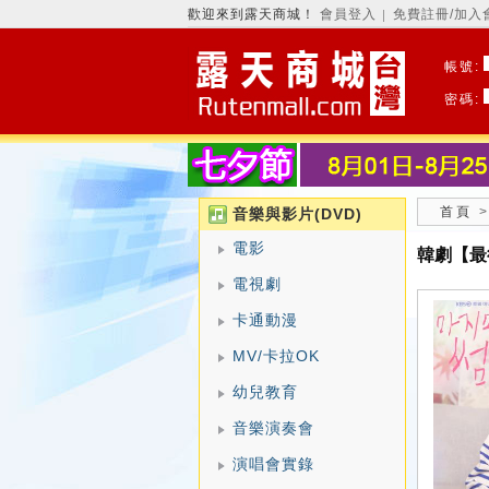
歡迎來到露天商城！
會員登入
免費註冊/加入
│
帳號:
密碼:
首頁
音樂與影片(DVD)
電影
韓劇【最
電視劇
卡通動漫
MV/卡拉OK
幼兒教育
音樂演奏會
演唱會實錄