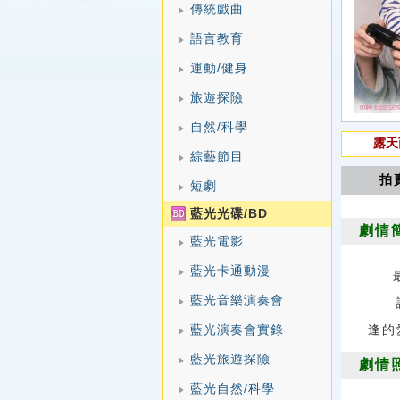
傳統戲曲
語言教育
運動/健身
旅遊探險
自然/科學
露天
綜藝節目
拍
短劇
藍光光碟/BD
劇情
藍光電影
藍光卡通動漫
藍光音樂演奏會
講述
藍光演奏會實錄
逢的
藍光旅遊探險
劇情
藍光自然/科學