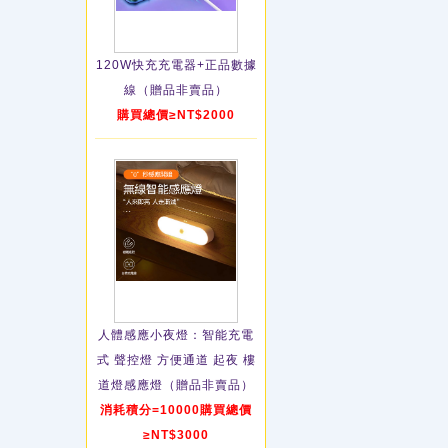
120W快充充電器+正品數據
線（贈品非賣品）
購買總價≥NT$2000
人體感應小夜燈：智能充電
式 聲控燈 方便通道 起夜 樓
道燈感應燈（贈品非賣品）
消耗積分=10000購買總價
≥NT$3000