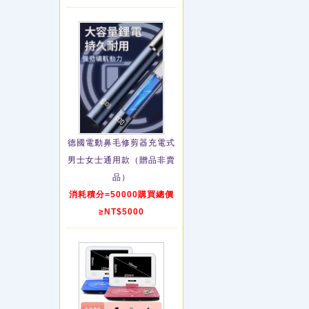
德國電動鼻毛修剪器充電式
男士女士通用款（贈品非賣
品）
消耗積分=50000購買總價
≥NT$5000