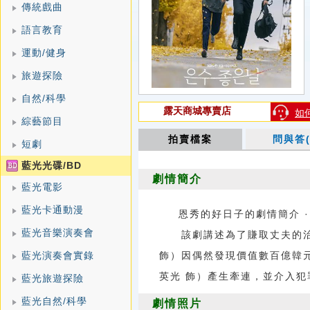
傳統戲曲
語言教育
運動/健身
旅遊探險
自然/科學
露天商城專賣店
如
綜藝節目
拍賣檔案
問與答(
短劇
藍光光碟/BD
劇情簡介
藍光電影
藍光卡通動漫
恩秀的好日子的劇情簡介 · · ·
藍光音樂演奏會
該劇講述為了賺取丈夫的治
藍光演奏會實錄
飾）因偶然發現價值數百億韓
英光 飾）產生牽連，並介入犯
藍光旅遊探險
藍光自然/科學
劇情照片