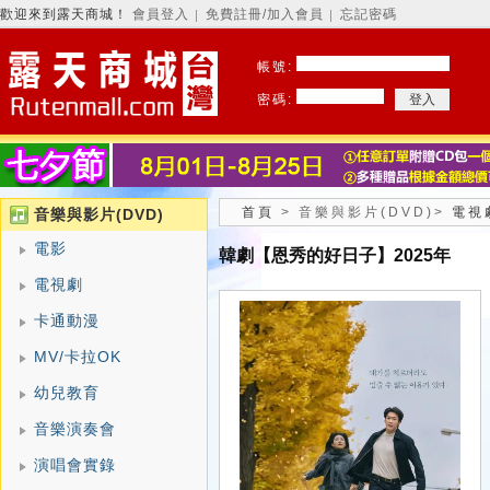
歡迎來到露天商城！
會員登入
免費註冊/加入會員
忘記密碼
│
│
帳號:
密碼:
首頁
>
音樂與影片(DVD)
>
電視
音樂與影片(DVD)
電影
韓劇【恩秀的好日子】2025年
電視劇
卡通動漫
MV/卡拉OK
幼兒教育
音樂演奏會
演唱會實錄