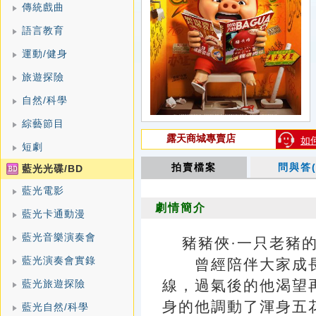
傳統戲曲
語言教育
運動/健身
旅遊探險
自然/科學
綜藝節目
露天商城專賣店
如
短劇
拍賣檔案
問與答(
藍光光碟/BD
藍光電影
劇情簡介
藍光卡通動漫
藍光音樂演奏會
豬豬俠·一只老豬的逆襲
藍光演奏會實錄
曾經陪伴大家成長的
線，過氣後的他渴望
藍光旅遊探險
身的他調動了渾身五
藍光自然/科學