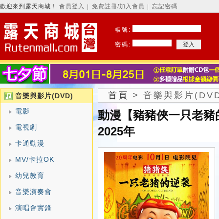
歡迎來到露天商城！
會員登入
免費註冊/加入會員
忘記密碼
│
│
帳號:
密碼:
首頁
>
音樂與影片(DVD
音樂與影片(DVD)
電影
動漫【豬豬俠一只老豬
電視劇
2025年
卡通動漫
MV/卡拉OK
幼兒教育
音樂演奏會
演唱會實錄