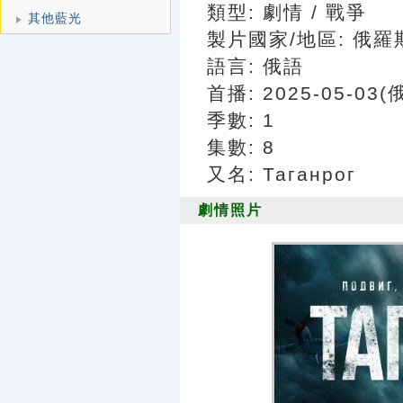
類型: 劇情 / 戰爭
其他藍光
製片國家/地區: 俄羅
語言: 俄語
首播: 2025-05-03
季數: 1
集數: 8
又名: Таганрог
劇情照片