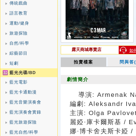
傳統戲曲
語言教育
運動/健身
旅遊探險
自然/科學
露天商城專賣店
如
綜藝節目
拍賣檔案
問與答(
短劇
藍光光碟/BD
劇情簡介
藍光電影
藍光卡通動漫
導演: Armenak N
藍光音樂演奏會
編劇: Aleksandr Iv
主演: Olga Pavlo
藍光演奏會實錄
麗婭·庫卡爾斯基 / Evge
藍光旅遊探險
娜·博卡舍夫斯卡婭 / Yu
藍光自然/科學