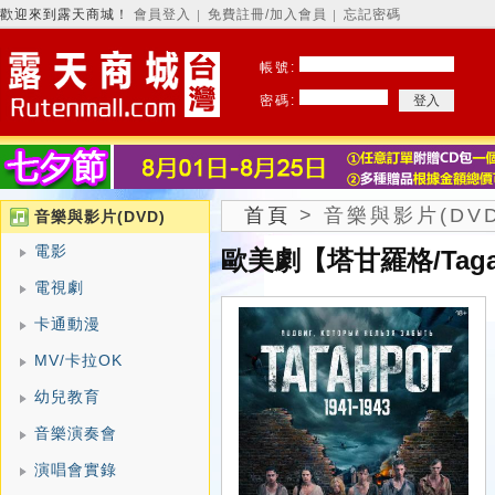
歡迎來到露天商城！
會員登入
免費註冊/加入會員
忘記密碼
│
│
帳號:
密碼:
首頁
>
音樂與影片(DVD
音樂與影片(DVD)
電影
歐美劇【塔甘羅格/Tagan
電視劇
卡通動漫
MV/卡拉OK
幼兒教育
音樂演奏會
演唱會實錄