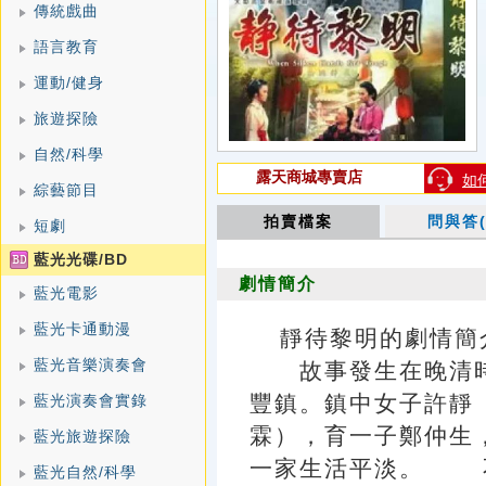
傳統戲曲
語言教育
運動/健身
旅遊探險
自然/科學
露天商城專賣店
如
綜藝節目
拍賣檔案
問與答(
短劇
藍光光碟/BD
劇情簡介
藍光電影
藍光卡通動漫
靜待黎明的劇情簡介 · 
藍光音樂演奏會
故事發生在晚清時
豐鎮。鎮中女子許靜
藍光演奏會實錄
霖），育一子鄭仲生
藍光旅遊探險
一家生活平淡。 
藍光自然/科學