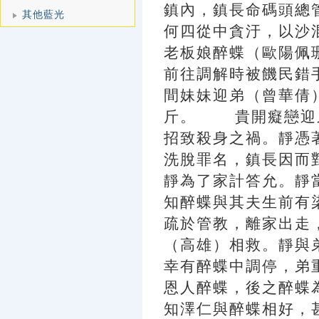
鎮內，鎮長命碼頭總
其他藍光
何四從中貪汙，以沙
老板娘醉蝶（歐陽佩
前往調解時被饑民錯
間妹妹迎弟（曾華倩
斤。 貴開癡戀迎
招致殺身之禍。靜憑
洗脫罪名，鎮長因而
靜為了家計答允。靜
知醉蝶與其夫生前有
疏於管教，離家出走
（高雄）相救。靜與
幸有醉蝶中調停，弟
恩人醉蝶，後之醉蝶
知澤仁與醉蝶相好，