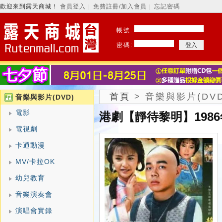
歡迎來到露天商城！
會員登入
免費註冊/加入會員
忘記密碼
│
│
帳號:
密碼:
首頁
>
音樂與影片(DVD
音樂與影片(DVD)
電影
港劇【靜待黎明】1986
電視劇
卡通動漫
MV/卡拉OK
幼兒教育
音樂演奏會
演唱會實錄