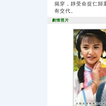
揭穿，靜受命捉仁歸
有交代。
劇情照片