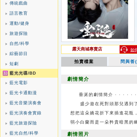
傳統戲曲
語言教育
運動/健身
旅遊探險
自然/科學
露天商城專賣店
如
綜藝節目
拍賣檔案
問與答(
短劇
藍光光碟/BD
劇情簡介
藍光電影
藍光卡通動漫
垂涎的劇情簡介 · · · · · ·
藍光音樂演奏會
盛少遊在死對頭那兒遇到了
藍光演奏會實錄
想把這朵嬌花折下來插進花瓶
弱小白蘭而是一朵矜貴暗黑的
藍光旅遊探險
藍光自然/科學
劇情照片