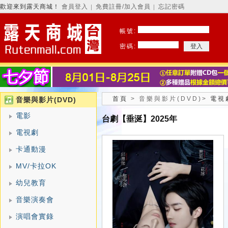
歡迎來到露天商城！
會員登入
免費註冊/加入會員
忘記密碼
│
│
帳號:
密碼:
首頁
>
音樂與影片(DVD)
>
電視
音樂與影片(DVD)
電影
台劇【垂涎】2025年
電視劇
卡通動漫
MV/卡拉OK
幼兒教育
音樂演奏會
演唱會實錄