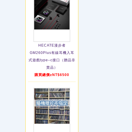
HECATE漫步者
GM260Plus有線耳機入耳
式遊戲type–c接口（贈品非
賣品）
購買總價≥NT$6500