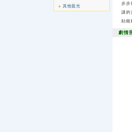
步步
其他藍光
謎的
勛能
劇情