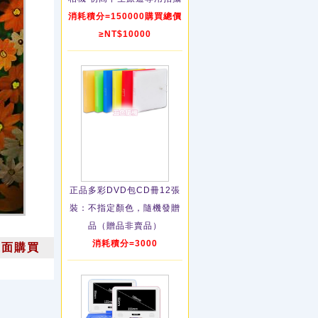
消耗積分=150000購買總價
≥NT$10000
正品多彩DVD包CD冊12張
裝：不指定顏色，隨機發贈
品（贈品非賣品）
消耗積分=3000
上面購買