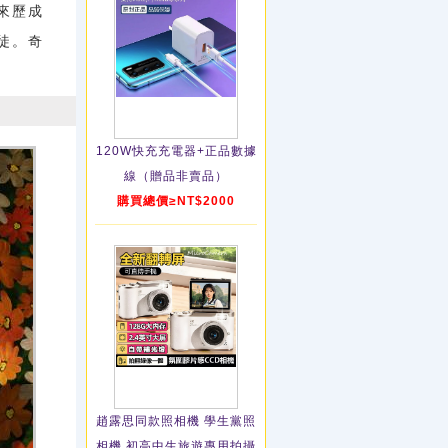
來歷成
徒。奇
120W快充充電器+正品數據
線（贈品非賣品）
購買總價≥NT$2000
趙露思同款照相機 學生黨照
相機 初高中生旅遊專用拍攝