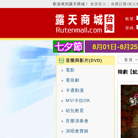
歡迎來到露天商城！
會員登入
免費註冊/加入
│
帳號:
密碼:
首頁
音樂與影片(DVD)
電影
韓劇【魷
電視劇
卡通動漫
MV/卡拉OK
幼兒教育
音樂演奏會
演唱會實錄