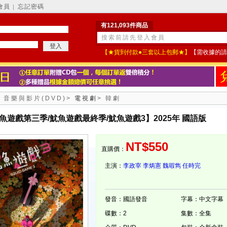
會員
忘記密碼
│
有121,093件商品
【★貨到付款●三套以上包郵★】
【需收據的請
>
音樂與影片(DVD)
>
電視劇
>
韓劇
魚遊戲第三季/魷魚遊戲最終季/魷魚遊戲3】2025年 國語版
NT$550
直購價：
主演：
李政宰
李炳憲
魏嘏雋
任時完
發音：國語發音
字幕：中文字幕
碟數：2
集數：全集