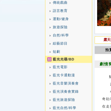
傳統戲曲
語言教育
運動/健身
旅遊探險
自然/科學
露天
綜藝節目
拍
短劇
藍光光碟/BD
劇情
藍光電影
藍光卡通動漫
藍光音樂演奏會
反抗
藍光演奏會實錄
45
奇勛
藍光旅遊探險
在走
藍光自然/科學