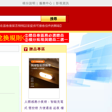
積分說明
服務中心
影視資訊
│
│
在簽收後留言悄悄話並提供可接收信件的郵箱】
贈品專區
人體感應小夜燈：智能充電
式 聲控燈 方便通道 起夜 樓