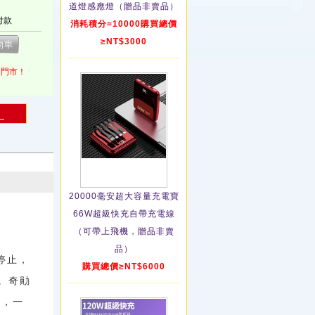
道燈感應燈（贈品非賣品）
付款
消耗積分=10000購買總價
≥NT$3000
1門市！
！
20000毫安超大容量充電寶
66W超級快充自帶充電線
（可帶上飛機，贈品非賣
品）
停止，
購買總價≥NT$6000
。奇勛
般，一