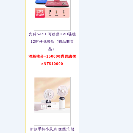
先科SAST 可移動DVD碟機
12吋便攜帶款（贈品非賣
品）
消耗積分=150000購買總價
≥NT$10000
新款手持小風扇 便攜式 隨