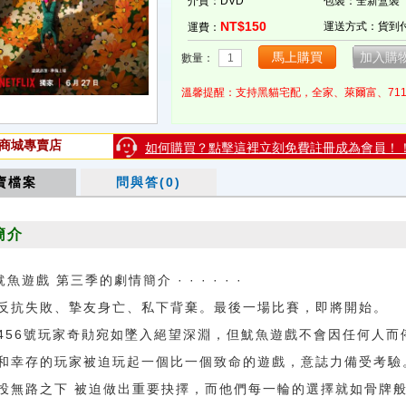
介質：DVD
包裝：全新盒裝
NT$150
運送方式：貨到
運費：
數量：
溫馨提醒：支持黑貓宅配，全家、萊爾富、71
商城專賣店
如何購買？點擊這裡立刻免費註冊成為會員！
賣檔案
問與答(0)
簡介
魷魚遊戲 第三季的劇情簡介 · · · · · ·
失敗、摯友身亡、私下背棄。最後一場比賽，即將開始。
6號玩家奇勛宛如墜入絕望深淵，但魷魚遊戲不會因任何人而
和幸存的玩家被迫玩起一個比一個致命的遊戲，意誌力備受考驗
投無路之下 被迫做出重要抉擇，而他們每一輪的選擇就如骨牌