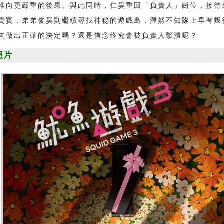
推向更嚴重的後果。與此同時，仁昊重回「負責人」崗位，接待
貴賓，弟弟俊昊則繼續尋找神秘的遊戲島，渾然不知隊上早有叛
夠做出正確的決定嗎？還是信念終究會被負責人擊潰呢？
照片