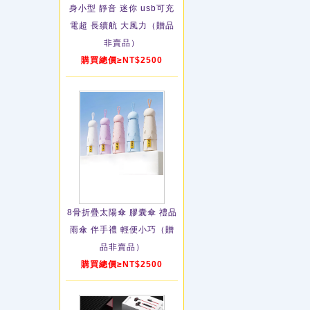
身小型 靜音 迷你 usb可充
電超 長續航 大風力（贈品
非賣品）
購買總價≥NT$2500
8骨折疊太陽傘 膠囊傘 禮品
雨傘 伴手禮 輕便小巧（贈
品非賣品）
購買總價≥NT$2500