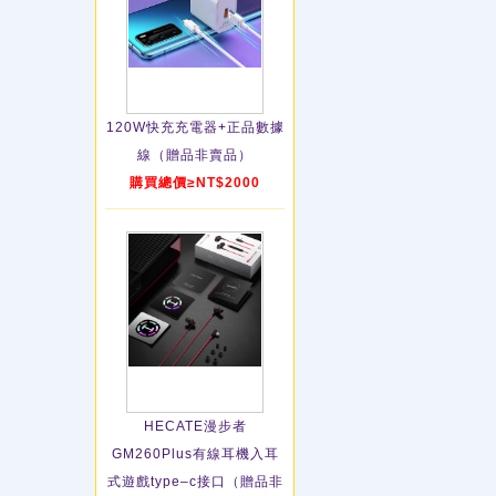
120W快充充電器+正品數據
線（贈品非賣品）
購買總價≥NT$2000
HECATE漫步者
GM260Plus有線耳機入耳
式遊戲type–c接口（贈品非