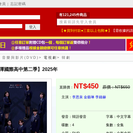
會員
忘記密碼
│
有121,245件商品
【★貨到付款●三套以上包郵★】
【需收據的請
>
音樂與影片(DVD)
>
電視劇
>
韓劇
潭國際高中第二季】2025年
NT$450
原價：NT$650
直購價：
主演：
李恩泉
金藝琳
李鐘赫
發音：韓語發音
字幕：中文字幕
碟數：4
集數：全集