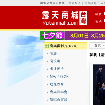
歡迎來到露天商城！
會員登入
免費註冊/加入
│
帳號:
密碼:
首頁
音樂與影片(DVD)
電影
韓劇【清
電視劇
卡通動漫
MV/卡拉OK
幼兒教育
音樂演奏會
演唱會實錄