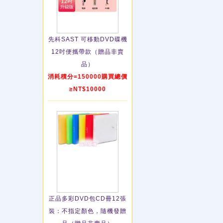
先科SAST 可移動DVD碟機
12吋便攜帶款（贈品非賣
品）
消耗積分=150000購買總價
≥NT$10000
正品多彩DVD包CD冊12張
裝：不指定顏色，隨機發贈