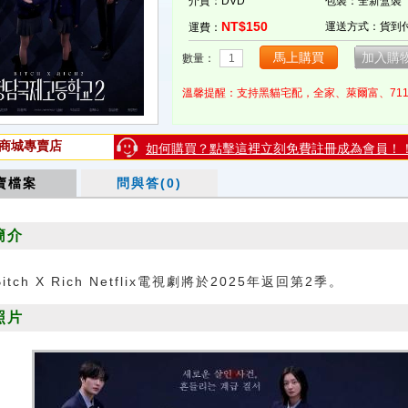
介質：DVD
包裝：全新盒裝
NT$150
運送方式：貨到
運費：
數量：
溫馨提醒：支持黑貓宅配，全家、萊爾富、71
商城專賣店
如何購買？點擊這裡立刻免費註冊成為會員！
賣檔案
問與答(0)
簡介
Bitch X Rich Netflix電視劇將於2025年返回第2季。
照片