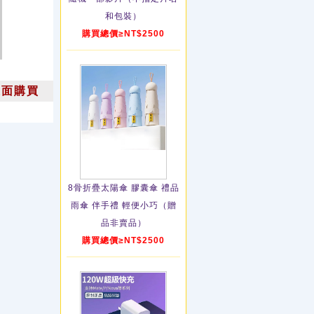
和包裝）
購買總價≥NT$2500
上面購買
8骨折疊太陽傘 膠囊傘 禮品
雨傘 伴手禮 輕便小巧（贈
品非賣品）
購買總價≥NT$2500