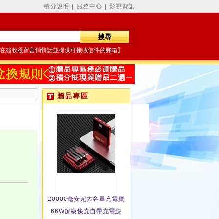
積分說明
服務中心
影視資訊
│
│
在簽收後留言悄悄話並提供可接收信件的郵箱】
贈品專區
20000毫安超大容量充電寶
66W超級快充自帶充電線