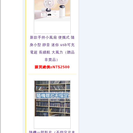
新款手持小風扇 便攜式 隨
身小型 靜音 迷你 usb可充
電超 長續航 大風力（贈品
非賣品）
購買總價≥NT$2500
隨機一部影片（不指定片名