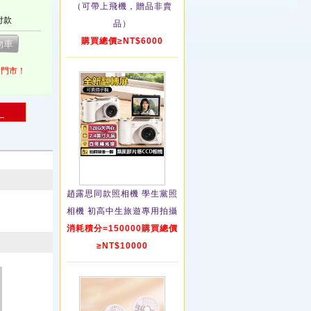
（可帶上飛機，贈品非賣
付款
品）
購買總價≥NT$6000
1門市！
！
趙露思同款照相機 學生黨照
相機 初高中生旅遊專用拍攝
消耗積分=150000購買總價
≥NT$10000