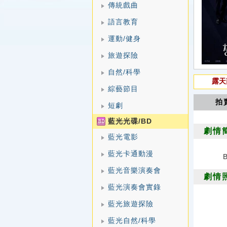
傳統戲曲
語言教育
運動/健身
旅遊探險
自然/科學
露天
綜藝節目
拍
短劇
藍光光碟/BD
劇情
藍光電影
藍光卡通動漫
藍光音樂演奏會
劇情
藍光演奏會實錄
藍光旅遊探險
藍光自然/科學