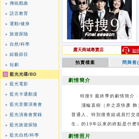
傳統戲曲
語言教育
運動/健身
旅遊探險
自然/科學
露天商城專賣店
如
綜藝節目
拍賣檔案
問與答(
短劇
藍光光碟/BD
劇情簡介
藍光電影
藍光卡通動漫
特搜9 最終季的劇情簡介 · · 
藍光音樂演奏會
淺輪直樹（井之原快彥 飾）
藍光演奏會實錄
普通人、特別搜查組成員打交
生」的19年以來的終點是什麽
藍光旅遊探險
藍光自然/科學
劇情照片