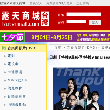
歡迎來到露天商城！
會員登入
免費註冊/加入會員
忘記密碼
│
│
帳號:
密碼:
首頁
>
音樂與影片(DVD)
>
電視
音樂與影片(DVD)
電影
日劇【特搜9最終季/特捜9 final se
電視劇
卡通動漫
MV/卡拉OK
幼兒教育
音樂演奏會
演唱會實錄