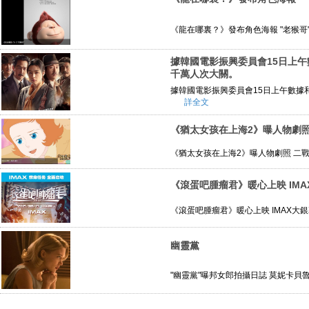
《龍在哪裏？》發布角色海報 "老猴哥"
據韓國電影振興委員會15日上午
千萬人次大關。
據韓國電影振興委員會15日上午數據和
詳全文
《猶太女孩在上海2》曝人物劇照
《猶太女孩在上海2》曝人物劇照 二戰
《滾蛋吧腫瘤君》暖心上映 IM
《滾蛋吧腫瘤君》暖心上映 IMAX大銀
幽靈黨
"幽靈黨"曝邦女郎拍攝日誌 莫妮卡貝魯