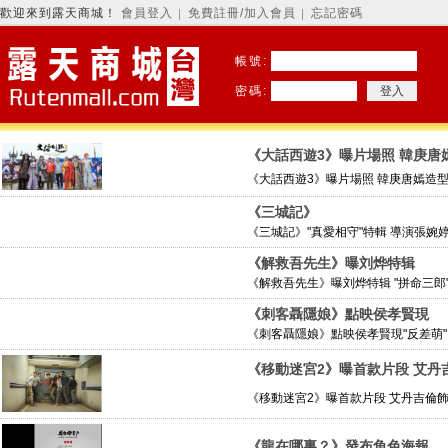
歡迎來到露天商城！
會員登入
免費註冊/加入會員
忘記密碼
│
│
帳號:
密碼:
《大話西遊3》曝片場照 韓庚唐
《大話西遊3》曝片場照 韓庚唐嫣造型曝
《三城記》
《三城記》"真愛相守"特輯 導演張婉婷
《解救吾先生》曝刘烨特辑
《解救吾先生》曝刘烨特辑 "拼命三郎"
《刺客聶隱娘》點映侯孝賢現
《刺客聶隱娘》點映侯孝賢現"反差萌" 
《移動迷宮2》曝首款片段 艾丹
《移動迷宮2》曝首款片段 艾丹吉倫飾
《龍在哪裏？》發布角色海報